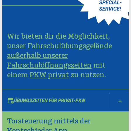
Wir bieten dir die Möglichkeit,
unser Fahrschulübungsgelände
außerhalb unserer
Fahrschulöffnungszeiten
mit
einem
PKW privat
zu nutzen.
ÜBUNGSZEITEN FÜR PRIVAT-PKW
Torsteuerung mittels der
Kontschieder App