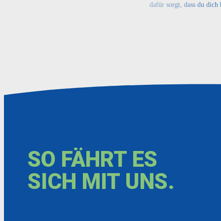
dafür sorgt, dass du dich
SO FÄHRT ES
SICH MIT UNS.