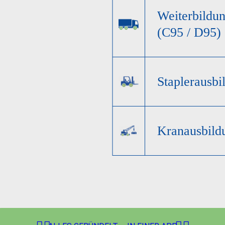
Weiterbildun
(C95 / D95)
Staplerausbi
Kranausbild