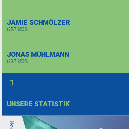
JAMIE SCHMÖLZER
(25.7.2026)
JONAS MÜHLMANN
(23.7.2026)
UNSERE STATISTIK
News
News
News