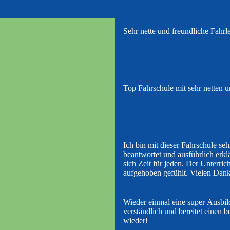
Sehr nette und freundliche Fahrl
Top Fahrschule mit sehr netten 
Ich bin mit dieser Fahrschule se
beantwortet und ausführlich erkl
sich Zeit für jeden. Der Unterri
aufgehoben gefühlt. Vielen Dank 
Wieder einmal eine super Ausbild
verständlich und bereitet einen 
wieder!